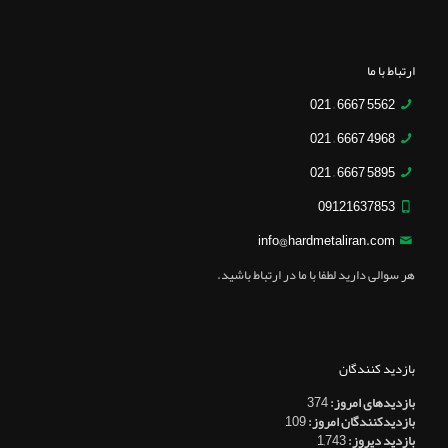
ارتباط با ما
5562 6667 – 021
4968 6667 – 021
5895 6667 – 021
09121637853
info@hardmetaliran.com
هر سوالی دارید لطفا با ما در ارتباط باشید.
بازدید کنندگان
بازدیدهای امروز:
374
بازدیدکنندگان امروز:
109
بازدید دیروز:
1,743