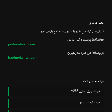
دفتر مرکزی
تهران، بزرگراه فتح, شير پاستوريزه، مجتمع پارس امير
فولاد آلیاژی پیشرو آلیاژ پارس
pishroaliazh.com
فروشگاه آهن هارد متال ایران
hardmetaliran.com
فولاد و آهن آلات
قیمت ورق آلیاژی A283
خرید فولاد تندبر