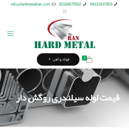
info@hardmetaliran.com
02166675562
09121637853
0
فولاد و آهن
قیمت لوله سیلندری روکش دار