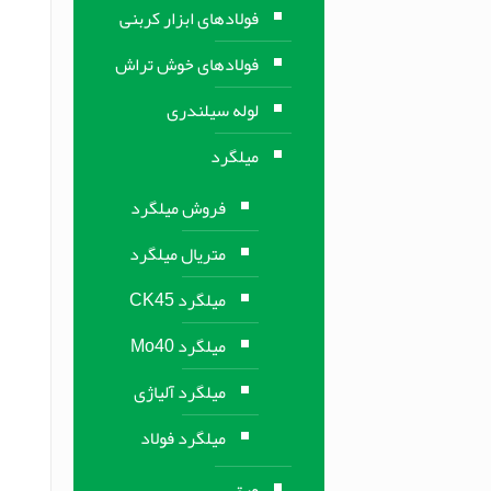
فولادهای ابزار کربنی
فولادهای خوش تراش
لوله سیلندری
میلگرد
فروش میلگرد
متریال میلگرد
میلگرد CK45
میلگرد Mo40
میلگرد آلیاژی
میلگرد فولاد
ورق