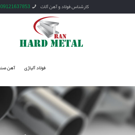
کارشناس فولاد و آهن آلات
09121637853
فولاد آلیاژی
آهن صنع