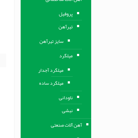
ل
پروفیل
ل
تیرآهن
ل
ل
سایز تیرآهن
]
میلگرد
میلگرد آجدار
میلگرد ساده
ناودانی
نبشی
آهن آلات صنعتی