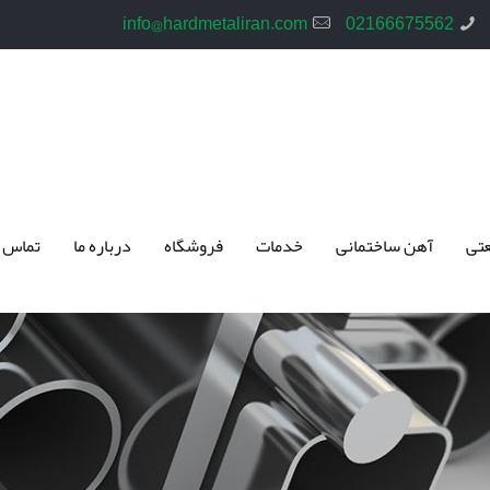
info@hardmetaliran.com
02166675562
تی
آهن ساختمانی
خدمات
فروشگاه
درباره ما
تماس 