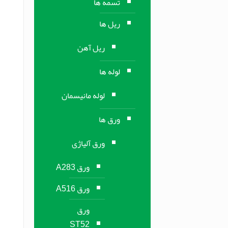
تسمه ها
ریل ها
ریل آهن
لوله ها
لوله مانیسمان
ورق ها
ورق آلیاژی
ورق A283
ورق A516
ورق
ST52