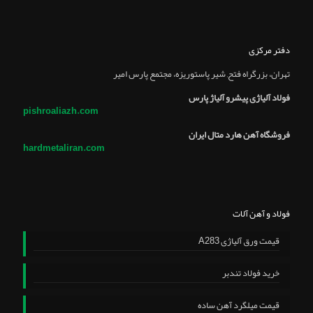
دفتر مرکزی
تهران، بزرگراه فتح, شير پاستوريزه، مجتمع پارس امير
فولاد آلیاژی پیشرو آلیاژ پارس
pishroaliazh.com
فروشگاه آهن هارد متال ایران
hardmetaliran.com
فولاد و آهن آلات
قیمت ورق آلیاژی A283
خرید فولاد تندبر
قیمت میلگرد آهن ساده