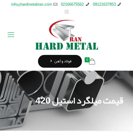
info@hardmetaliran.com
02166675562
09121637853
0
فولاد و آهن
قیمت ميلگرد استيل 420