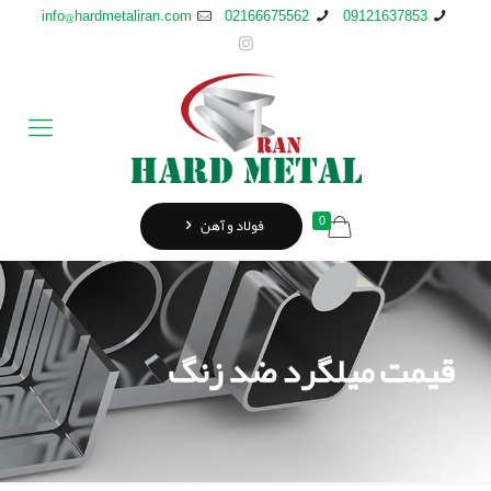
info@hardmetaliran.com
02166675562
09121637853
0
فولاد و آهن
قیمت میلگرد ضد زنگ