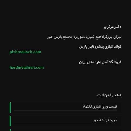
دفتر مرکزی
تهران، بزرگراه فتح, شير پاستوريزه، مجتمع پارس امير
فولاد آلیاژی پیشرو آلیاژ پارس
pishroaliazh.com
فروشگاه آهن هارد متال ایران
hardmetaliran.com
فولاد و آهن آلات
قیمت ورق آلیاژی A283
خرید فولاد تندبر