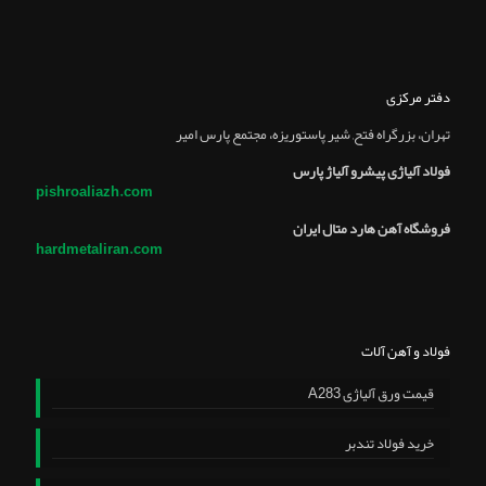
دفتر مرکزی
تهران، بزرگراه فتح, شير پاستوريزه، مجتمع پارس امير
فولاد آلیاژی پیشرو آلیاژ پارس
pishroaliazh.com
فروشگاه آهن هارد متال ایران
hardmetaliran.com
فولاد و آهن آلات
قیمت ورق آلیاژی A283
خرید فولاد تندبر