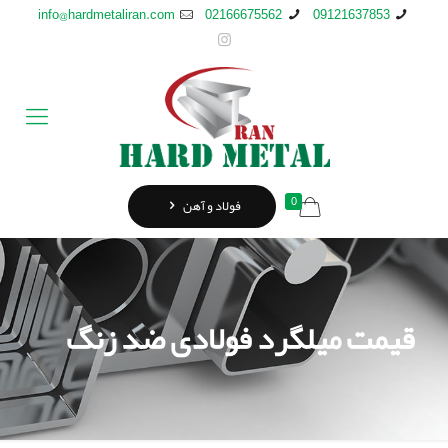
info@hardmetaliran.com
02166675562
09121637853
0
فولاد و آهن
قیمت میلگرد فولادی ضد زنگ