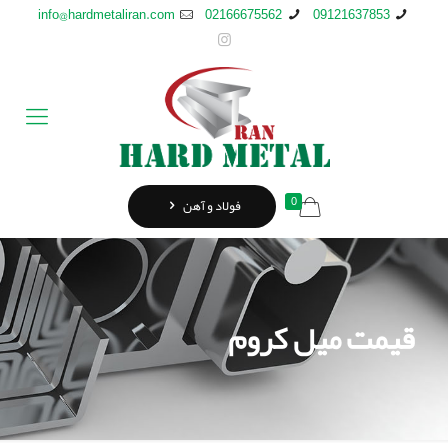
info@hardmetaliran.com
02166675562
09121637853
0
فولاد و آهن
قیمت میل کروم