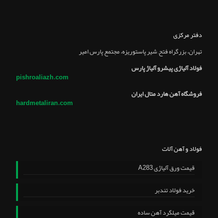
دفتر مرکزی
تهران، بزرگراه فتح, شير پاستوريزه، مجتمع پارس امير
فولاد آلیاژی پیشرو آلیاژ پارس
pishroaliazh.com
فروشگاه آهن هارد متال ایران
hardmetaliran.com
فولاد و آهن آلات
قیمت ورق آلیاژی A283
خرید فولاد تندبر
قیمت میلگرد آهن ساده