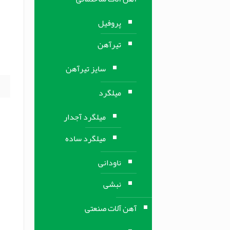
ن
پروفیل
تیرآهن
ا
س
سایز تیرآهن
میلگرد
میلگرد آجدار
میلگرد ساده
ناودانی
نبشی
آهن آلات صنعتی