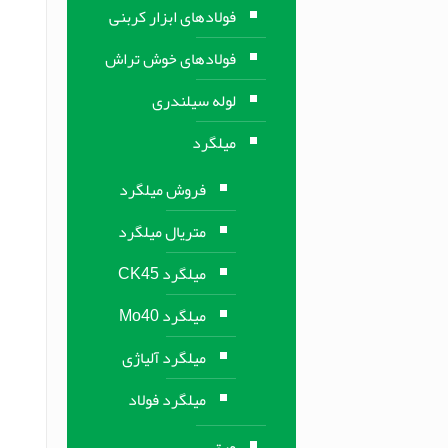
فولادهای ابزار کربنی
فولادهای خوش تراش
لوله سیلندری
میلگرد
فروش میلگرد
متریال میلگرد
میلگرد CK45
میلگرد Mo40
میلگرد آلیاژی
میلگرد فولاد
ورق