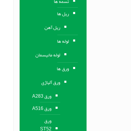
تسمه ها
ریل ها
ریل آهن
لوله ها
لوله مانیسمان
ورق ها
ورق آلیاژی
ورق A283
ورق A516
ورق
ST52