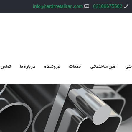
info@hardmetaliran.com
02166675562
تی
آهن ساختمانی
خدمات
فروشگاه
درباره ما
تماس 