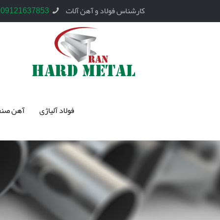
کارشناس فولاد و آهن آلات
09121637853
فولاد آلیاژی
آهن صنع