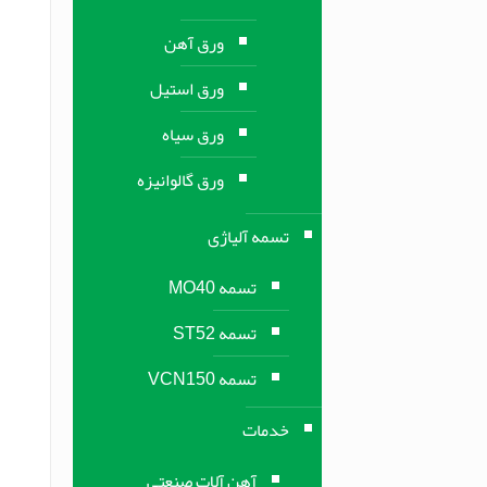
ورق آهن
ورق استیل
ورق سیاه
ورق گالوانیزه
تسمه آلیاژی
تسمه MO40
تسمه ST52
تسمه VCN150
خدمات
آهن آلات صنعتی