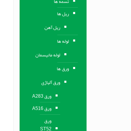
تسمه ها
ریل ها
ریل آهن
لوله ها
لوله مانیسمان
ورق ها
ورق آلیاژی
ورق A283
ورق A516
ورق
ST52