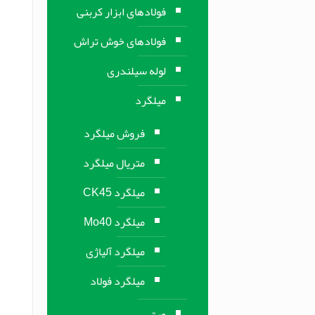
فولادهای ابزار کربنی
فولادهای خوش تراش
لوله سیلندری
میلگرد
فروش میلگرد
متریال میلگرد
میلگرد CK45
میلگرد Mo40
میلگرد آلیاژی
میلگرد فولاد
ورق