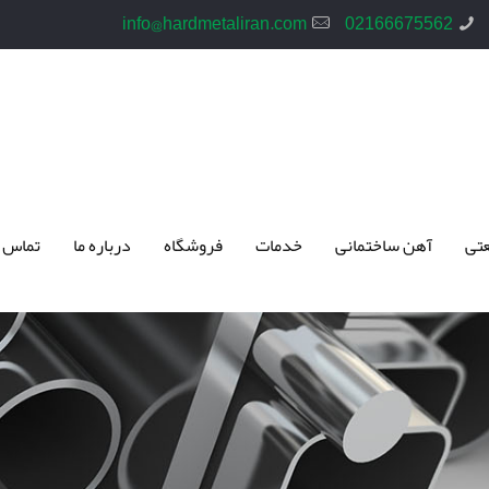
info@hardmetaliran.com
02166675562
تی
آهن ساختمانی
خدمات
فروشگاه
درباره ما
تماس 