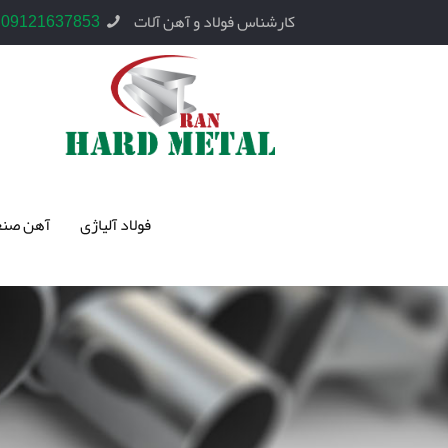
کارشناس فولاد و آهن آلات
09121637853
فولاد آلیاژی
آهن صنع