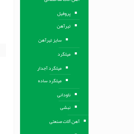
ن
پروفیل
ن
تیرآهن
ا
س
سایز تیرآهن
میلگرد
میلگرد آجدار
میلگرد ساده
ناودانی
نبشی
آهن آلات صنعتی