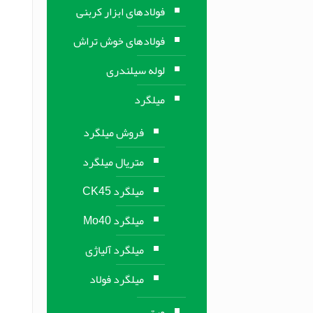
فولادهای ابزار کربنی
فولادهای خوش تراش
لوله سیلندری
میلگرد
فروش میلگرد
متریال میلگرد
میلگرد CK45
میلگرد Mo40
میلگرد آلیاژی
میلگرد فولاد
ورق