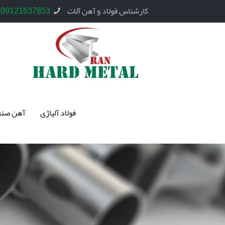
کارشناس فولاد و آهن آلات
09121637853
فولاد آلیاژی
آهن صنع