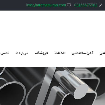
info@hardmetaliran.com
02166675562
تی
آهن ساختمانی
خدمات
فروشگاه
درباره ما
تماس 