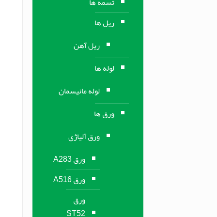
تسمه ها
ریل ها
ریل آهن
لوله ها
لوله مانیسمان
ورق ها
ورق آلیاژی
ورق A283
ورق A516
ورق
ST52