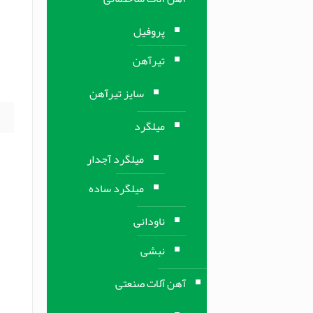
و
پروفیل
و
تیرآهن
ض
]
سایز تیرآهن
میلگرد
میلگرد آجدار
میلگرد ساده
ناودانی
نبشی
آهن آلات صنعتی