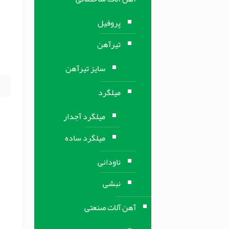
ق
پروفیل
ق
تیرآهن
م
ب
سایز تیرآهن
میلگرد
میلگرد آجدار
میلگرد ساده
ناودانی
نبشی
آهن آلات صنعتی