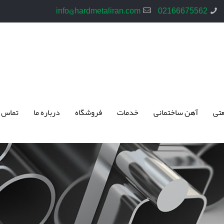
info@hardmetaliran.com
02166675562
تی
آهن ساختمانی
خدمات
فروشگاه
درباره ما
تماس 