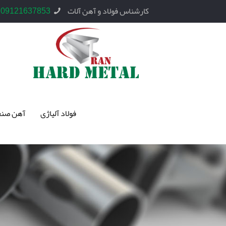
کارشناس فولاد و آهن آلات
09121637853
فولاد آلیاژی
آهن صنع