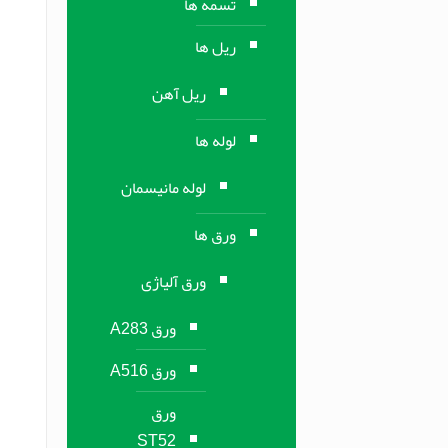
تسمه ها
ریل ها
ریل آهن
لوله ها
لوله مانیسمان
ورق ها
ورق آلیاژی
ورق A283
ورق A516
ورق
ST52