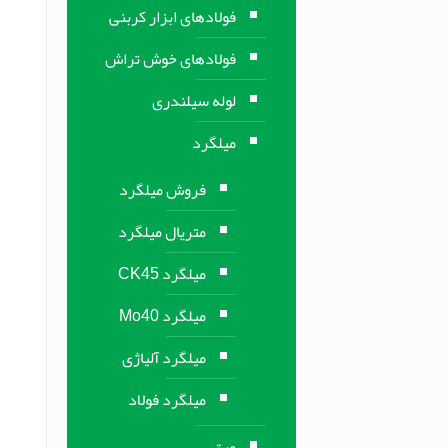
فولادهای ابزار کربنی
فولادهای خوش تراش
لوله سیلندری
میلگرد
فروش میلگرد
متریال میلگرد
میلگرد CK45
میلگرد Mo40
میلگرد آلیاژی
میلگرد فولاد
ورق