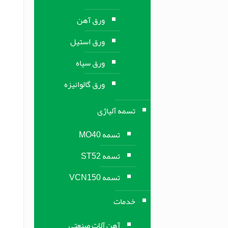
ورق آهن
ورق استیل
ورق سیاه
ورق گالوانیزه
تسمه آلیاژی
تسمه MO40
تسمه ST52
تسمه VCN150
خدمات
آهن آلات صنعتی