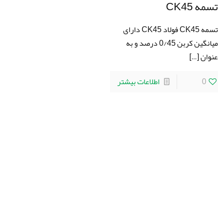
سمه CK45
تسمه CK45 فولاد CK45 دارای
میانگین کربن 0/45 درصد و به
نوان
[…]
0
اطلاعات بیشتر