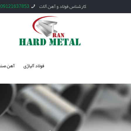
کارشناس فولاد و آهن آلات
09121637853
فولاد آلیاژی
آهن صنع