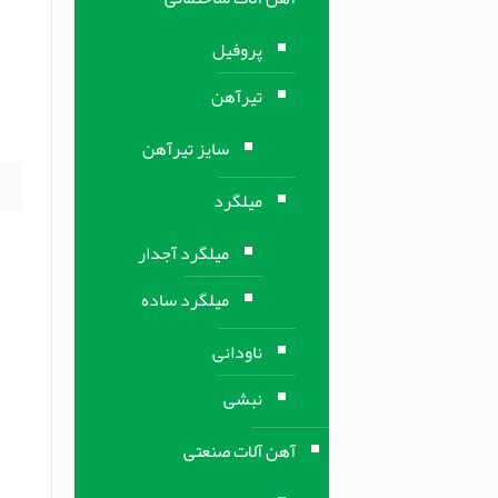
ت
پروفیل
تیرآهن
ع
سایز تیرآهن
میلگرد
میلگرد آجدار
میلگرد ساده
ناودانی
نبشی
آهن آلات صنعتی