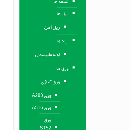
تسمه ها
ریل ها
ریل آهن
لوله ها
لوله مانیسمان
ورق ها
ورق آلیاژی
ورق A283
ورق A516
ورق
ST52