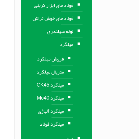
فولادهای ابزار کربنی
فولادهای خوش تراش
لوله سیلندری
میلگرد
فروش میلگرد
متریال میلگرد
میلگرد CK45
میلگرد Mo40
میلگرد آلیاژی
میلگرد فولاد
ورق