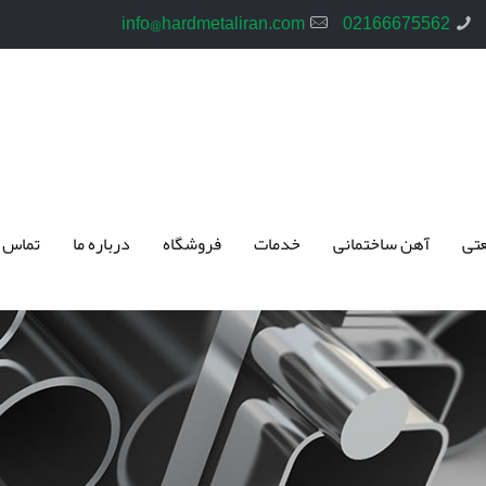
info@hardmetaliran.com
02166675562
تی
آهن ساختمانی
خدمات
فروشگاه
درباره ما
تماس 