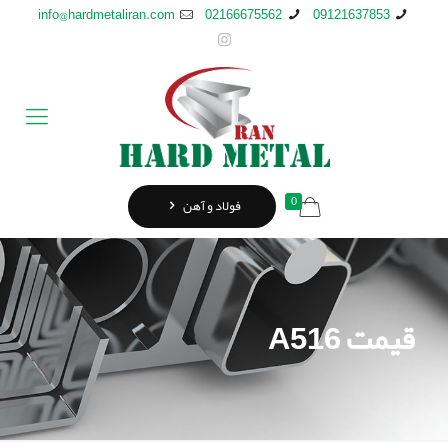
info@hardmetaliran.com
02166675562
09121637853
0
فولاد و آهن
قیمت A516