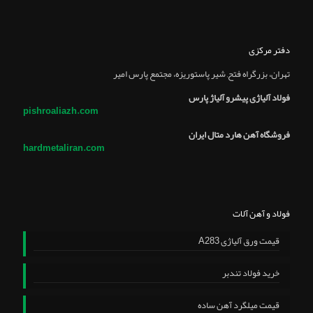
دفتر مرکزی
تهران، بزرگراه فتح, شير پاستوريزه، مجتمع پارس امير
فولاد آلیاژی پیشرو آلیاژ پارس
pishroaliazh.com
فروشگاه آهن هارد متال ایران
hardmetaliran.com
فولاد و آهن آلات
قیمت ورق آلیاژی A283
خرید فولاد تندبر
قیمت میلگرد آهن ساده