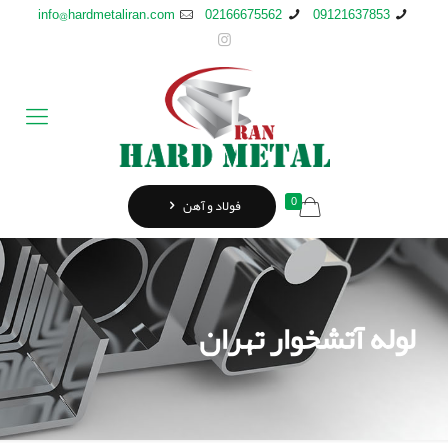
info@hardmetaliran.com
02166675562
09121637853
0
فولاد و آهن
لوله آتشخوار تهران