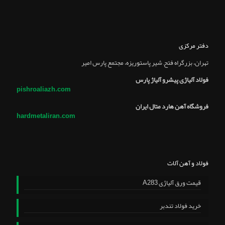
دفتر مرکزی
تهران، بزرگراه فتح, شير پاستوريزه، مجتمع پارس امير
فولاد آلیاژی پیشرو آلیاژ پارس
pishroaliazh.com
فروشگاه آهن هارد متال ایران
hardmetaliran.com
فولاد و آهن آلات
قیمت ورق آلیاژی A283
خرید فولاد تندبر