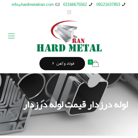
info@hardmetaliran.com
02166675562
09121637853
0
فولاد و آهن
لوله درزدار قیمت لوله درزدار