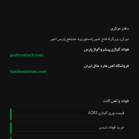
دفتر مرکزی
تهران، بزرگراه فتح, شير پاستوريزه، مجتمع پارس امير
فولاد آلیاژی پیشرو آلیاژ پارس
pishroaliazh.com
فروشگاه آهن هارد متال ایران
hardmetaliran.com
فولاد و آهن آلات
قیمت ورق آلیاژی A283
خرید فولاد تندبر