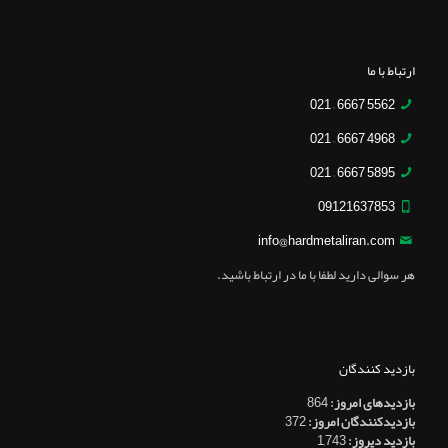
ارتباط با ما
5562 6667 – 021
4968 6667 – 021
5895 6667 – 021
09121637853
info@hardmetaliran.com
هر سوالی دارید لطفا با ما در ارتباط باشید.
بازدید کنندگان
بازدیدهای امروز:
864
بازدیدکنندگان امروز:
372
بازدید دیروز:
1,743