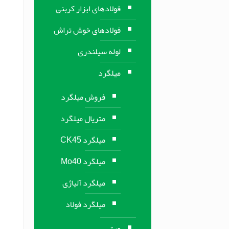
فولادهای ابزار کربنی
فولادهای خوش تراش
لوله سیلندری
میلگرد
فروش میلگرد
متریال میلگرد
میلگرد CK45
میلگرد Mo40
میلگرد آلیاژی
میلگرد فولاد
ورق