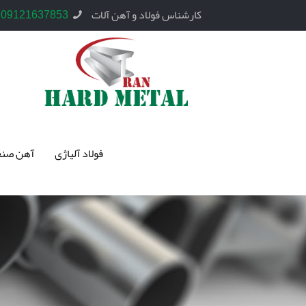
کارشناس فولاد و آهن آلات
09121637853
فولاد آلیاژی
آهن صنع