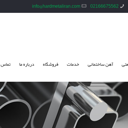
info@hardmetaliran.com
02166675562
تی
آهن ساختمانی
خدمات
فروشگاه
درباره ما
تماس 