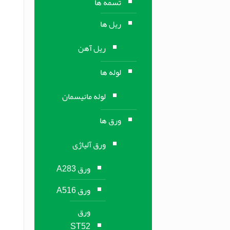
تسمه ها
ریل ها
ریل آهن
لوله ها
لوله مانیسمان
ورق ها
ورق آلیاژی
ورق A283
ورق A516
ورق
ST52