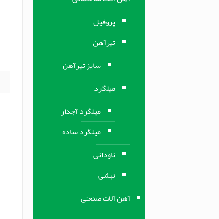
ل
پروفیل
ل
تیرآهن
س
ت
سایز تیرآهن
میلگرد
میلگرد آجدار
میلگرد ساده
ناودانی
نبشی
آهن آلات صنعتی