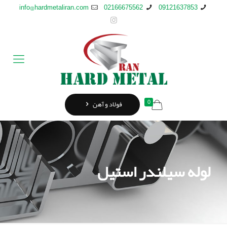
info@hardmetaliran.com
02166675562
09121637853
0
فولاد و آهن
لوله سیلندر استیل