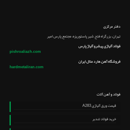
دفتر مرکزی
تهران، بزرگراه فتح, شير پاستوريزه، مجتمع پارس امير
فولاد آلیاژی پیشرو آلیاژ پارس
pishroaliazh.com
فروشگاه آهن هارد متال ایران
hardmetaliran.com
فولاد و آهن آلات
قیمت ورق آلیاژی A283
خرید فولاد تندبر