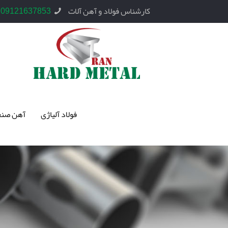
کارشناس فولاد و آهن آلات
09121637853
فولاد آلیاژی
آهن صنع