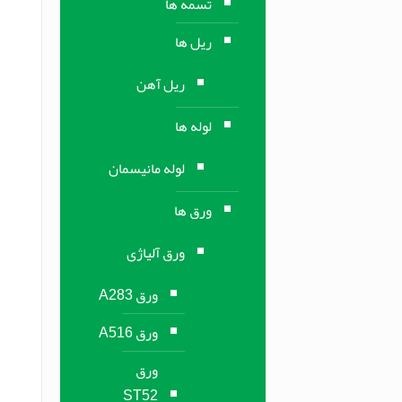
تسمه ها
ریل ها
ریل آهن
لوله ها
لوله مانیسمان
ورق ها
ورق آلیاژی
ورق A283
ورق A516
ورق
ST52