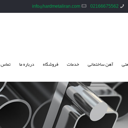
info@hardmetaliran.com
02166675562
تی
آهن ساختمانی
خدمات
فروشگاه
درباره ما
تماس 