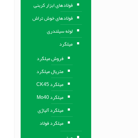
فولادهای ابزار کربنی
فولادهای خوش تراش
لوله سیلندری
میلگرد
فروش میلگرد
متریال میلگرد
میلگرد CK45
میلگرد Mo40
میلگرد آلیاژی
میلگرد فولاد
ورق