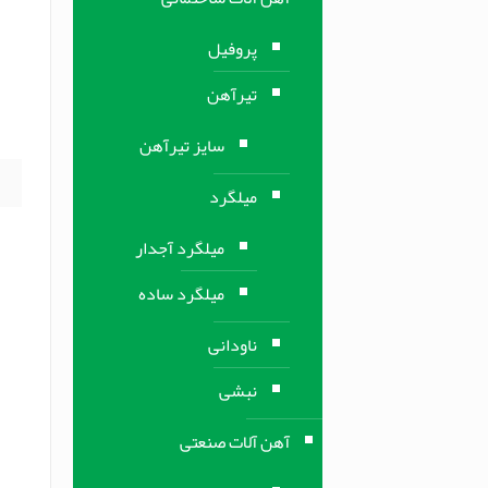
ل
پروفیل
تیرآهن
م
سایز تیرآهن
میلگرد
میلگرد آجدار
میلگرد ساده
ناودانی
نبشی
آهن آلات صنعتی