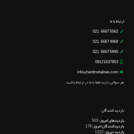
ارتباط با ما
5562 6667 – 021
4968 6667 – 021
5895 6667 – 021
09121637853
info@hardmetaliran.com
هر سوالی دارید لطفا با ما در ارتباط باشید.
بازدید کنندگان
بازدیدهای امروز:
503
بازدیدکنندگان امروز:
178
بازدید دیروز:
1,222