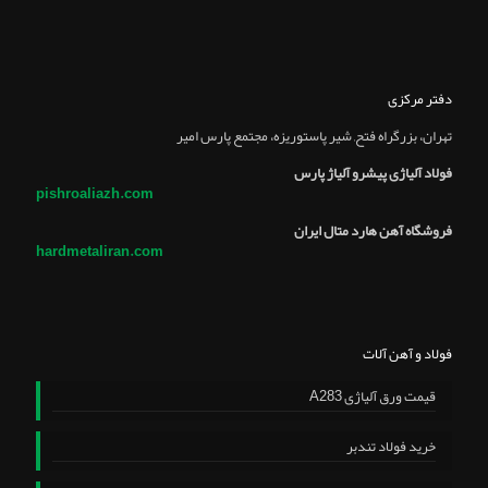
دفتر مرکزی
تهران، بزرگراه فتح, شير پاستوريزه، مجتمع پارس امير
فولاد آلیاژی پیشرو آلیاژ پارس
pishroaliazh.com
فروشگاه آهن هارد متال ایران
hardmetaliran.com
فولاد و آهن آلات
قیمت ورق آلیاژی A283
خرید فولاد تندبر