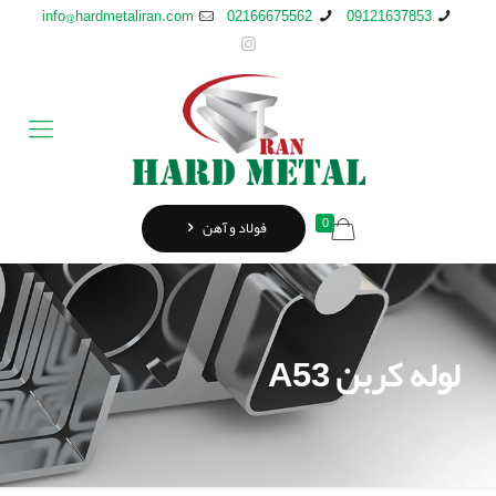
info@hardmetaliran.com
02166675562
09121637853
0
فولاد و آهن
لوله کربن A53