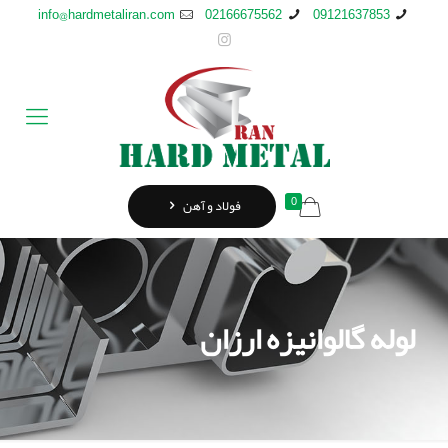
info@hardmetaliran.com
02166675562
09121637853
0
فولاد و آهن
لوله گالوانيزه ارزان