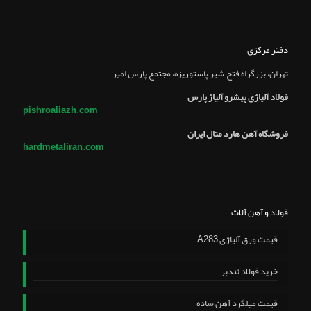
دفتر مرکزی
تهران، بزرگراه فتح, شير پاستوريزه، مجتمع پارس امير
فولاد آلیاژی پیشرو آلیاژ پارس
pishroaliazh.com
فروشگاه آهن هارد متال ایران
hardmetaliran.com
فولاد و آهن آلات
قیمت ورق آلیاژی A283
خرید فولاد تندبر
قیمت میلگرد آهن ساده