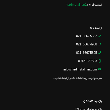
اینستاگرام
:
hardmetaliran1
ارتباط با ما
5562 6667 – 021
4968 6667 – 021
5895 6667 – 021
09121637853
info@hardmetaliran.com
هر سوالی دارید لطفا با ما در ارتباط باشید.
بازدید کنندگان
بازدیدهای امروز:
395