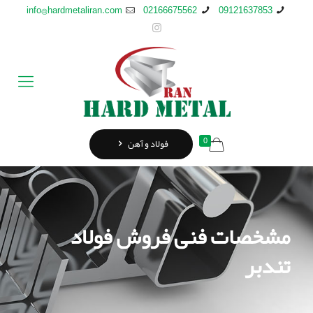
info@hardmetaliran.com
02166675562
09121637853
0
فولاد و آهن
مشخصات فنی فروش فولاد
تندبر