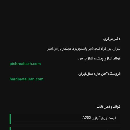
دفتر مرکزی
تهران، بزرگراه فتح, شير پاستوريزه، مجتمع پارس امير
فولاد آلیاژی پیشرو آلیاژ پارس
pishroaliazh.com
فروشگاه آهن هارد متال ایران
hardmetaliran.com
فولاد و آهن آلات
قیمت ورق آلیاژی A283