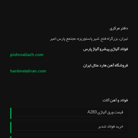
دفتر مرکزی
تهران، بزرگراه فتح, شير پاستوريزه، مجتمع پارس امير
فولاد آلیاژی پیشرو آلیاژ پارس
pishroaliazh.com
فروشگاه آهن هارد متال ایران
hardmetaliran.com
فولاد و آهن آلات
قیمت ورق آلیاژی A283
خرید فولاد تندبر