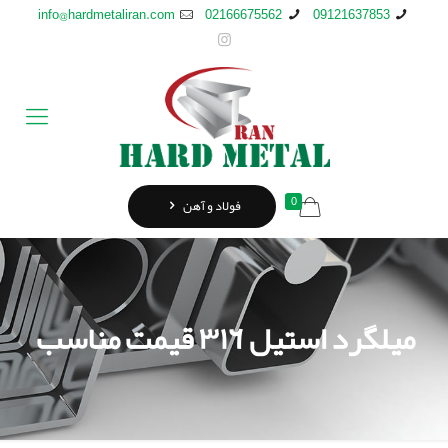
info@hardmetaliran.com
02166675562
09121637853
0
فولاد و آهن
ميلگرد استيل ٣١٦ قیمت مناسب