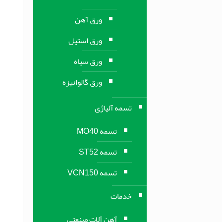
ورق آهن
ورق استیل
ورق سیاه
ورق گالوانیزه
تسمه آلیاژی
تسمه MO40
تسمه ST52
تسمه VCN150
خدمات
آهن آلات صنعتی