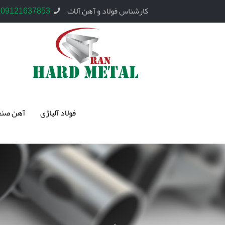
کارشناس فولاد و آهن آلات
09121637853
فولاد آلیاژی
آهن صنع