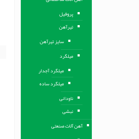
م
پروفیل
تیرآهن
ب
سایز تیرآهن
میلگرد
میلگرد آجدار
میلگرد ساده
ناودانی
نبشی
آهن آلات صنعتی