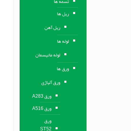
تسمه ها
ریل ها
ریل آهن
لوله ها
لوله مانیسمان
ورق ها
ورق آلیاژی
ورق A283
ورق A516
ورق
ST52