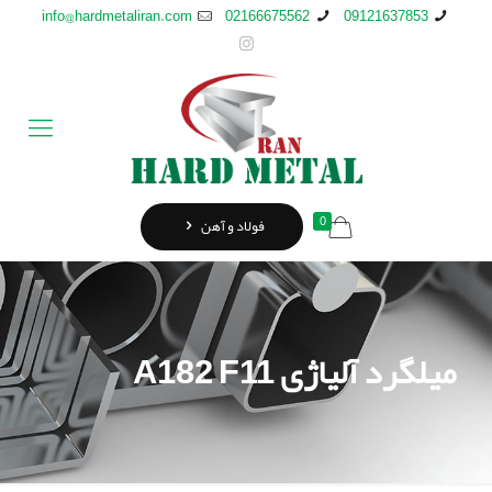
info@hardmetaliran.com
02166675562
09121637853
0
فولاد و آهن
میلگرد آلیاژی A182 F11