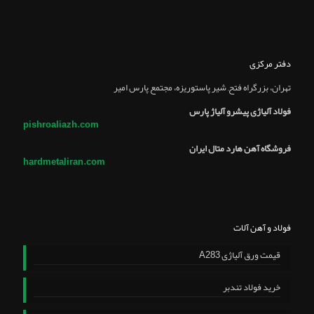
دفتر مرکزی
تهران، بزرگراه فتح, شير پاستوريزه، مجتمع پارس امير
فولاد آلیاژی پیشرو آلیاژ پارس
pishroaliazh.com
فروشگاه آهن هارد متال ایران
hardmetaliran.com
فولاد و آهن آلات
قیمت ورق آلیاژی A283
خرید فولاد تندبر