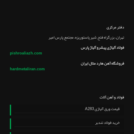
دفتر مرکزی
تهران، بزرگراه فتح, شير پاستوريزه، مجتمع پارس امير
فولاد آلیاژی پیشرو آلیاژ پارس
pishroaliazh.com
فروشگاه آهن هارد متال ایران
hardmetaliran.com
فولاد و آهن آلات
قیمت ورق آلیاژی A283
خرید فولاد تندبر