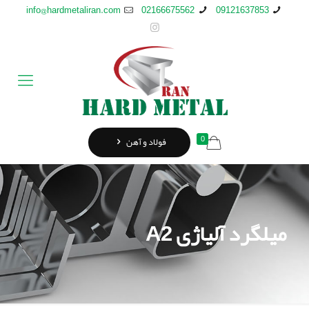
info@hardmetaliran.com
02166675562
09121637853
0
فولاد و آهن
میلگرد آلیاژی A2