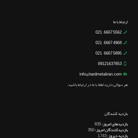
ارتباط با ما
5562 6667 – 021
4968 6667 – 021
5895 6667 – 021
09121637853
info@hardmetaliran.com
هر سوالی دارید لطفا با ما در ارتباط باشید.
بازدید کنندگان
بازدیدهای امروز:
835
بازدیدکنندگان امروز:
350
بازدید دیروز:
1,743