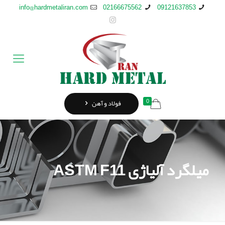
info@hardmetaliran.com
02166675562
09121637853
0
فولاد و آهن
میلگرد آلیاژی ASTM F11