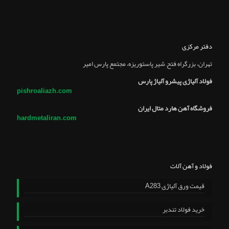
دفتر مرکزی
تهران، بزرگراه فتح, شير پاستوريزه، مجتمع پارس امير
فولاد آلیاژی پیشرو آلیاژ پارس
pishroaliazh.com
فروشگاه آهن هارد متال ایران
hardmetaliran.com
فولاد و آهن آلات
قیمت ورق آلیاژی A283
خرید فولاد تندبر