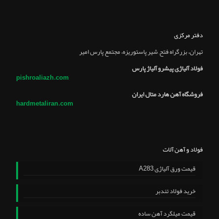
دفتر مرکزی
تهران، بزرگراه فتح, شير پاستوريزه، مجتمع پارس امير
فولاد آلیاژی پیشرو آلیاژ پارس
pishroaliazh.com
فروشگاه آهن هارد متال ایران
hardmetaliran.com
فولاد و آهن آلات
قیمت ورق آلیاژی A283
خرید فولاد تندبر
قیمت میلگرد آهن ساده