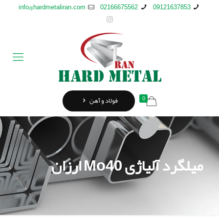
info@hardmetaliran.com
02166675562
09121637853
0
فولاد و آهن
میلگرد آلیاژی Mo40 ارزان