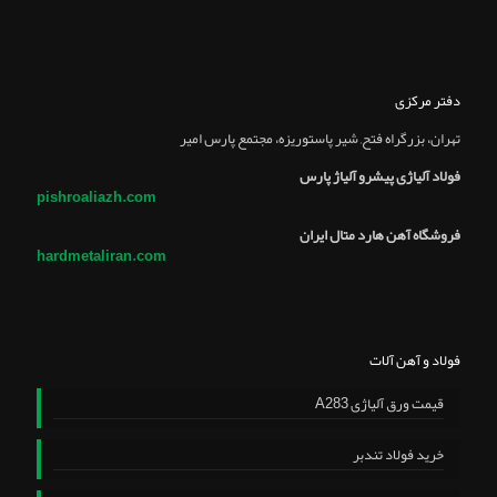
دفتر مرکزی
تهران، بزرگراه فتح, شير پاستوريزه، مجتمع پارس امير
فولاد آلیاژی پیشرو آلیاژ پارس
pishroaliazh.com
فروشگاه آهن هارد متال ایران
hardmetaliran.com
فولاد و آهن آلات
قیمت ورق آلیاژی A283
خرید فولاد تندبر