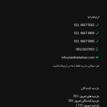
ارتباط با ما
5562 6667 – 021
4968 6667 – 021
5895 6667 – 021
09121637853
info@hardmetaliran.com
هر سوالی دارید لطفا با ما در ارتباط باشید.
بازدید کنندگان
بازدیدهای امروز:
883
بازدیدکنندگان امروز:
388
بازدید دیروز:
1,743