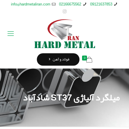
info@hardmetaliran.com
02166675562
09121637853
0
فولاد و آهن
میلگرد آلیاژی ST37 شادآباد