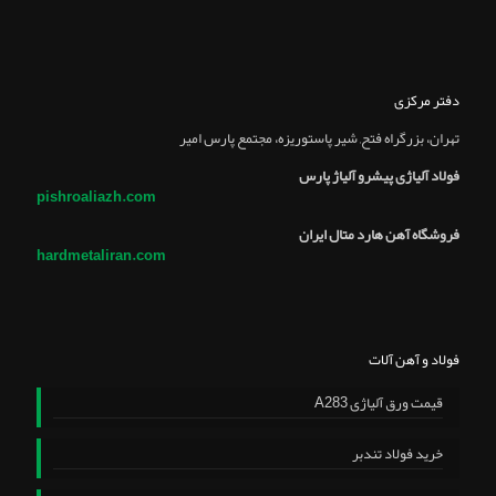
دفتر مرکزی
تهران، بزرگراه فتح, شير پاستوريزه، مجتمع پارس امير
فولاد آلیاژی پیشرو آلیاژ پارس
pishroaliazh.com
فروشگاه آهن هارد متال ایران
hardmetaliran.com
فولاد و آهن آلات
قیمت ورق آلیاژی A283
خرید فولاد تندبر