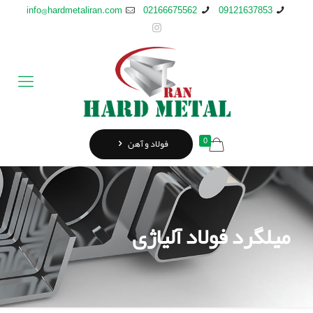
info@hardmetaliran.com
02166675562
09121637853
0
فولاد و آهن
میلگرد فولاد آلیاژی