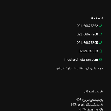
ارتباط با ما
5562 6667 – 021
4968 6667 – 021
5895 6667 – 021
09121637853
info@hardmetaliran.com
هر سوالی دارید لطفا با ما در ارتباط باشید.
بازدید کنندگان
بازدیدهای امروز:
405
بازدیدکنندگان امروز:
143
بازدید دیروز:
2,026