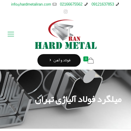
info@hardmetaliran.com
02166675562
09121637853
0
فولاد و آهن
میلگرد فولاد آلیاژی تهران