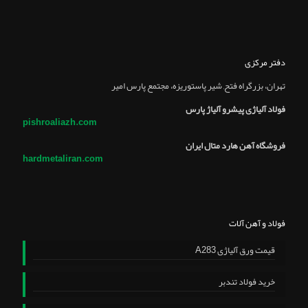
دفتر مرکزی
تهران، بزرگراه فتح, شير پاستوريزه، مجتمع پارس امير
فولاد آلیاژی پیشرو آلیاژ پارس
pishroaliazh.com
فروشگاه آهن هارد متال ایران
hardmetaliran.com
فولاد و آهن آلات
قیمت ورق آلیاژی A283
خرید فولاد تندبر