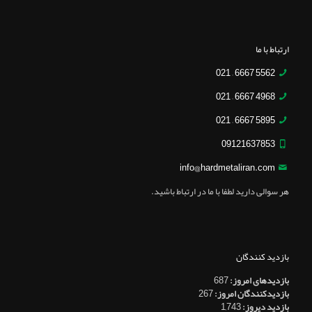
ارتباط با ما
5562 6667 – 021
4968 6667 – 021
5895 6667 – 021
09121637853
info@hardmetaliran.com
هر سوالی دارید لطفا با ما در ارتباط باشید.
بازدید کنندگان
بازدیدهای امروز:
687
بازدیدکنندگان امروز:
267
بازدید دیروز:
1,743