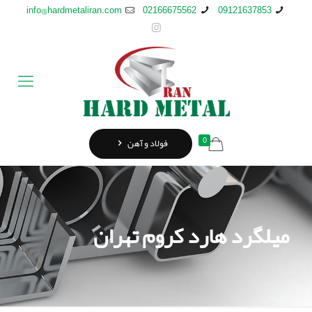
info@hardmetaliran.com
02166675562
09121637853
0
فولاد و آهن
میلگرد هارد کروم تهران