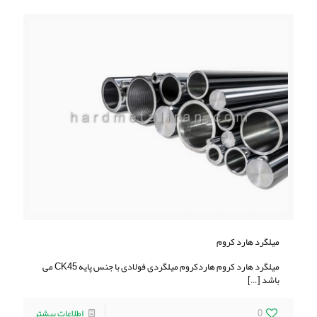
میلگرد هارد کروم
میلگرد هارد کروم هاردكروم ميلگردی فولادی با جنس پايه CK45 می
باشد
[…]
0
اطلاعات بیشتر