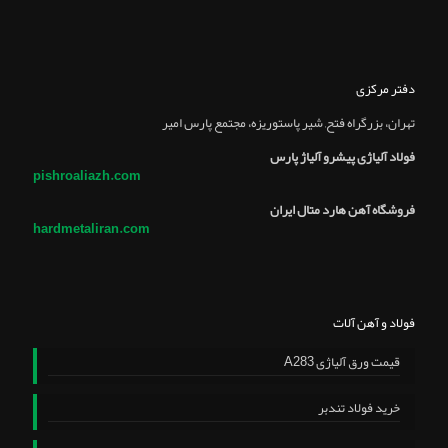
دفتر مرکزی
تهران، بزرگراه فتح, شير پاستوريزه، مجتمع پارس امير
فولاد آلیاژی پیشرو آلیاژ پارس
pishroaliazh.com
فروشگاه آهن هارد متال ایران
hardmetaliran.com
فولاد و آهن آلات
قیمت ورق آلیاژی A283
خرید فولاد تندبر