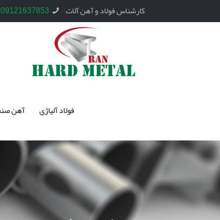
کارشناس فولاد و آهن آلات
09121637853
فولاد آلیاژی
آهن صنع