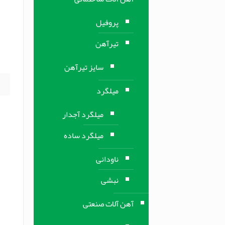
م
پروفیل
م
تیرآهن
م
ف
سایز تیرآهن
میلگرد
میلگرد آجدار
میلگرد ساده
ناودانی
نبشی
آهن آلات صنعتی