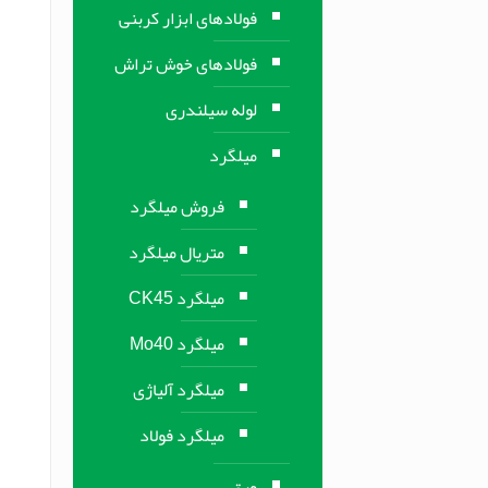
فولادهای ابزار کربنی
فولادهای خوش تراش
لوله سیلندری
میلگرد
فروش میلگرد
متریال میلگرد
میلگرد CK45
میلگرد Mo40
میلگرد آلیاژی
میلگرد فولاد
ورق