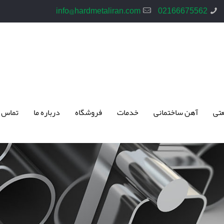
info@hardmetaliran.com
02166675562
تی
آهن ساختمانی
خدمات
فروشگاه
درباره ما
تماس 