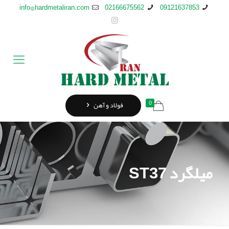
info@hardmetaliran.com
02166675562
09121637853
0
فولاد و آهن
میلگرد ST37