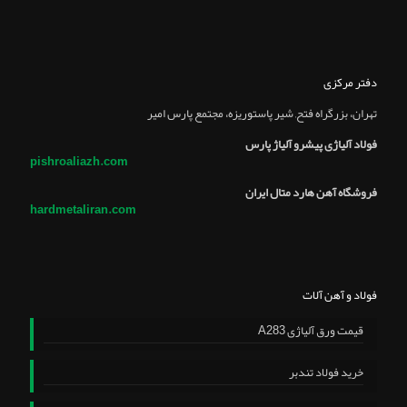
دفتر مرکزی
تهران، بزرگراه فتح, شير پاستوريزه، مجتمع پارس امير
فولاد آلیاژی پیشرو آلیاژ پارس
pishroaliazh.com
فروشگاه آهن هارد متال ایران
hardmetaliran.com
فولاد و آهن آلات
قیمت ورق آلیاژی A283
خرید فولاد تندبر