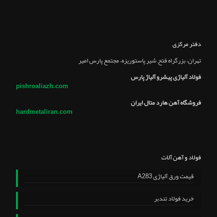
دفتر مرکزی
تهران، بزرگراه فتح, شير پاستوريزه، مجتمع پارس امير
فولاد آلیاژی پیشرو آلیاژ پارس
pishroaliazh.com
فروشگاه آهن هارد متال ایران
hardmetaliran.com
فولاد و آهن آلات
قیمت ورق آلیاژی A283
خرید فولاد تندبر