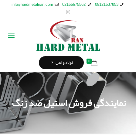
info@hardmetaliran.com
02166675562
09121637853
0
فولاد و آهن
نمایندگی فروش استیل ضد زنگ