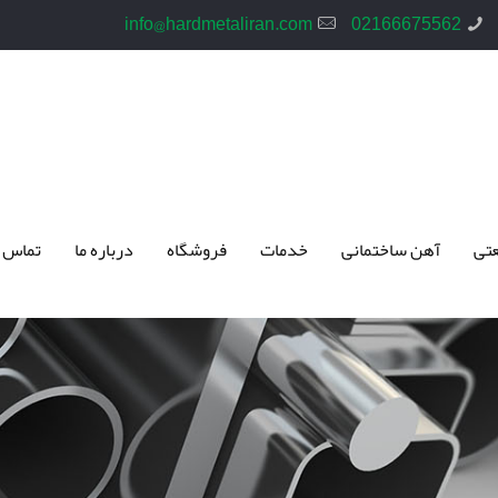
info@hardmetaliran.com
02166675562
تی
آهن ساختمانی
خدمات
فروشگاه
درباره ما
تماس 