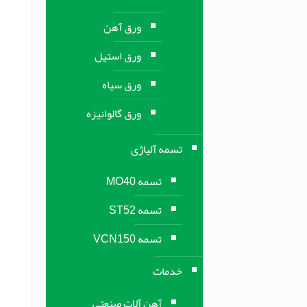
ورق آهن
ورق استیل
ورق سیاه
ورق گالوانیزه
تسمه آلیاژی
تسمه MO40
تسمه ST52
تسمه VCN150
خدمات
آهن آلات صنعتی