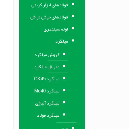
فولادهای ابزار کربنی
فولادهای خوش تراش
لوله سیلندری
میلگرد
فروش میلگرد
متریال میلگرد
میلگرد CK45
میلگرد Mo40
میلگرد آلیاژی
میلگرد فولاد
ورق