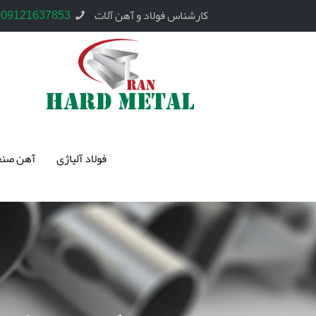
کارشناس فولاد و آهن آلات
09121637853
فولاد آلیاژی
آهن صنع