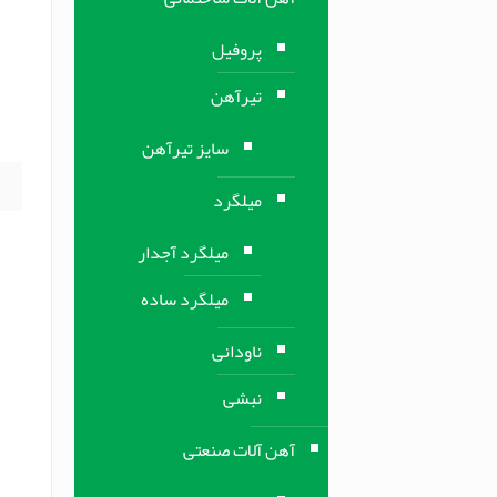
م
پروفیل
م
تیرآهن
ف
ف
سایز تیرآهن
میلگرد
میلگرد آجدار
میلگرد ساده
ناودانی
نبشی
آهن آلات صنعتی