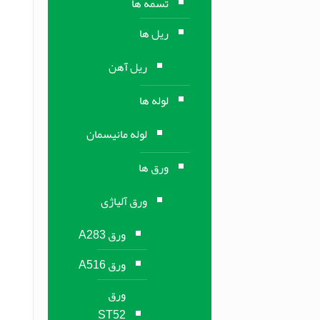
تسمه ها
ریل ها
ریل آهن
لوله ها
لوله مانیسمان
ورق ها
ورق آلیاژی
ورق A283
ورق A516
ورق
ST52