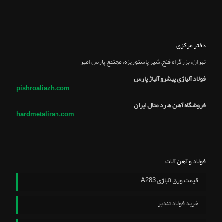
دفتر مرکزی
تهران، بزرگراه فتح, شير پاستوريزه، مجتمع پارس امير
فولاد آلیاژی پیشرو آلیاژ پارس
pishroaliazh.com
فروشگاه آهن هارد متال ایران
hardmetaliran.com
فولاد و آهن آلات
قیمت ورق آلیاژی A283
خرید فولاد تندبر