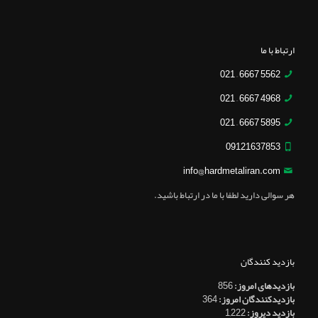
ارتباط با ما
5562 6667 – 021
4968 6667 – 021
5895 6667 – 021
09121637853
info@hardmetaliran.com
هر سوالی دارید لطفا با ما در ارتباط باشید.
بازدید کنندگان
بازدیدهای امروز:
856
بازدیدکنندگان امروز:
364
بازدید دیروز:
1,222