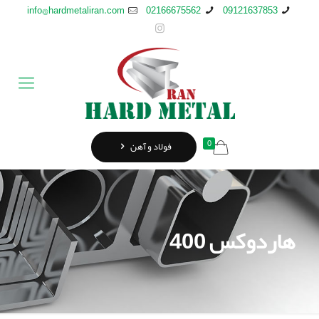
info@hardmetaliran.com
02166675562
09121637853
0
فولاد و آهن
هاردوکس 400