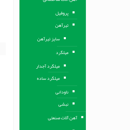
م
پروفیل
م
تیرآهن
م
5
سایز تیرآهن
میلگرد
میلگرد آجدار
میلگرد ساده
ناودانی
نبشی
آهن آلات صنعتی