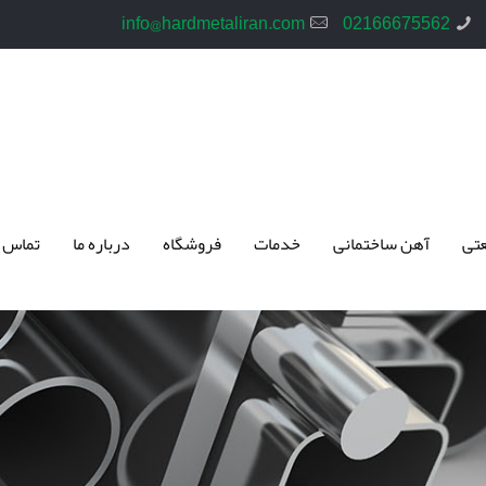
info@hardmetaliran.com
02166675562
تی
آهن ساختمانی
خدمات
فروشگاه
درباره ما
تماس 