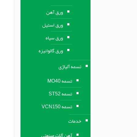
ورق آهن
ورق استیل
ورق سیاه
ورق گالوانیزه
تسمه آلیاژی
تسمه MO40
تسمه ST52
تسمه VCN150
خدمات
آهن آلات صنعتی