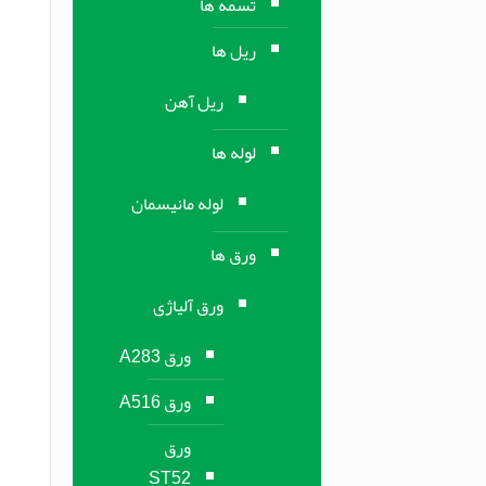
تسمه ها
ریل ها
ریل آهن
لوله ها
لوله مانیسمان
ورق ها
ورق آلیاژی
ورق A283
ورق A516
ورق
ST52