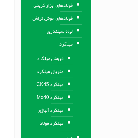
فولادهای ابزار کربنی
فولادهای خوش تراش
لوله سیلندری
میلگرد
فروش میلگرد
متریال میلگرد
میلگرد CK45
میلگرد Mo40
میلگرد آلیاژی
میلگرد فولاد
ورق