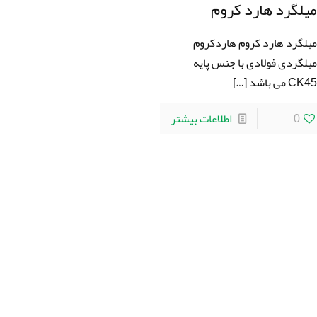
یلگرد هارد کروم
یلگرد هارد کروم هاردكروم
يلگردی فولادی با جنس پايه
CK4 می باشد
[…]
0
اطلاعات بیشتر