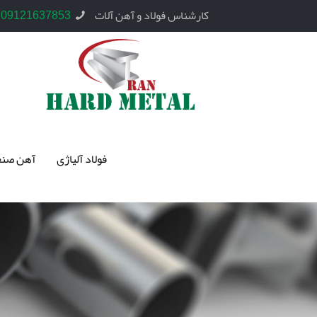
کارشناس فولاد و آهن آلات
09121637853
فولاد آلیاژی
آهن صنع