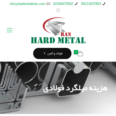
info@hardmetaliran.com
02166675562
09121637853
0
فولاد و آهن
هزینه میلگرد فولادی