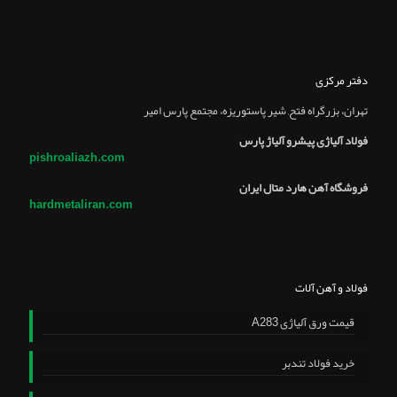
دفتر مرکزی
تهران، بزرگراه فتح, شير پاستوريزه، مجتمع پارس امير
فولاد آلیاژی پیشرو آلیاژ پارس
pishroaliazh.com
فروشگاه آهن هارد متال ایران
hardmetaliran.com
فولاد و آهن آلات
قیمت ورق آلیاژی A283
خرید فولاد تندبر