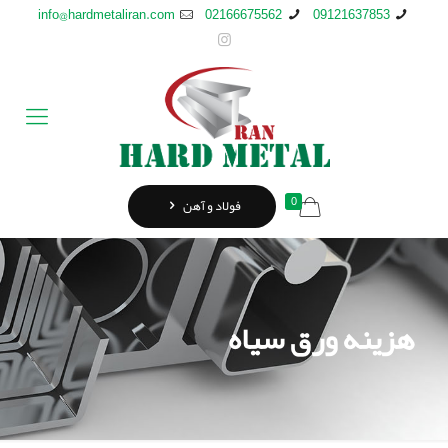
info@hardmetaliran.com
02166675562
09121637853
0
فولاد و آهن
هزینه ورق سیاه