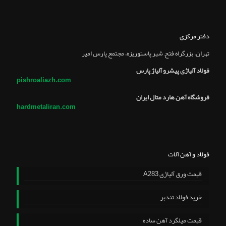
دفتر مرکزی
تهران، بزرگراه فتح, شير پاستوريزه، مجتمع پارس امير
فولاد آلیاژی پیشرو آلیاژ پارس
pishroaliazh.com
فروشگاه آهن هارد متال ایران
hardmetaliran.com
فولاد و آهن آلات
قیمت ورق آلیاژی A283
خرید فولاد تندبر
قیمت میلگرد آهن ساده