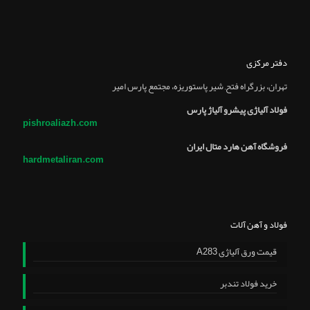
دفتر مرکزی
تهران، بزرگراه فتح, شير پاستوريزه، مجتمع پارس امير
فولاد آلیاژی پیشرو آلیاژ پارس
pishroaliazh.com
فروشگاه آهن هارد متال ایران
hardmetaliran.com
فولاد و آهن آلات
قیمت ورق آلیاژی A283
خرید فولاد تندبر