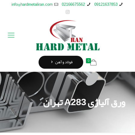
info@hardmetaliran.com
02166675562
09121637853
0
فولاد و آهن
ورق آلیاژی A283 تهران