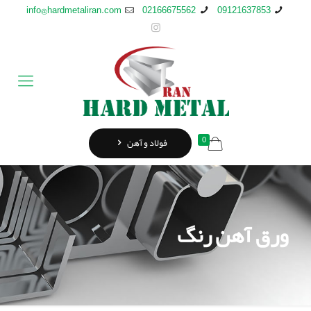
info@hardmetaliran.com
02166675562
09121637853
0
فولاد و آهن
ورق آهن رنگ