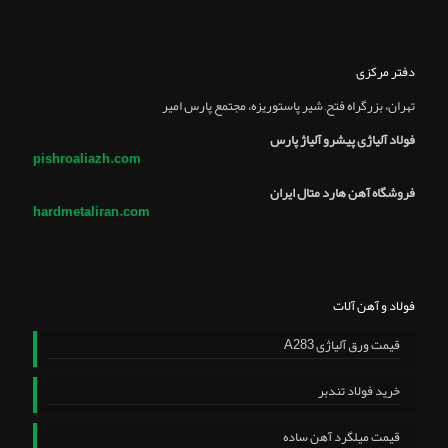
دفتر مرکزی
تهران، بزرگراه فتح, شير پاستوريزه، مجتمع پارس امير
فولاد آلیاژی پیشرو آلیاژ پارس
pishroaliazh.com
فروشگاه آهن هارد متال ایران
hardmetaliran.com
فولاد و آهن آلات
قیمت ورق آلیاژی A283
خرید فولاد تندبر
قیمت میلگرد آهن ساده