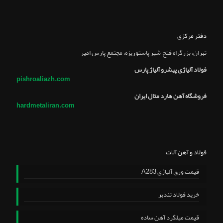
دفتر مرکزی
تهران، بزرگراه فتح, شير پاستوريزه، مجتمع پارس امير
فولاد آلیاژی پیشرو آلیاژ پارس
pishroaliazh.com
فروشگاه آهن هارد متال ایران
hardmetaliran.com
فولاد و آهن آلات
قیمت ورق آلیاژی A283
خرید فولاد تندبر
قیمت میلگرد آهن ساده