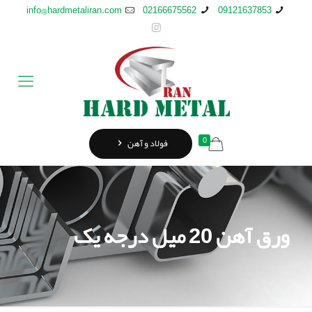
info@hardmetaliran.com
02166675562
09121637853
0
فولاد و آهن
ورق آهن 20 میل درجه یک