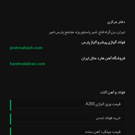
دفتر مرکزی
تهران، بزرگراه فتح, شير پاستوريزه، مجتمع پارس امير
فولاد آلیاژی پیشرو آلیاژ پارس
pishroaliazh.com
فروشگاه آهن هارد متال ایران
hardmetaliran.com
فولاد و آهن آلات
قیمت ورق آلیاژی A283
خرید فولاد تندبر
قیمت میلگرد آهن ساده