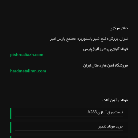
دفتر مرکزی
تهران، بزرگراه فتح, شير پاستوريزه، مجتمع پارس امير
فولاد آلیاژی پیشرو آلیاژ پارس
pishroaliazh.com
فروشگاه آهن هارد متال ایران
hardmetaliran.com
فولاد و آهن آلات
قیمت ورق آلیاژی A283
خرید فولاد تندبر