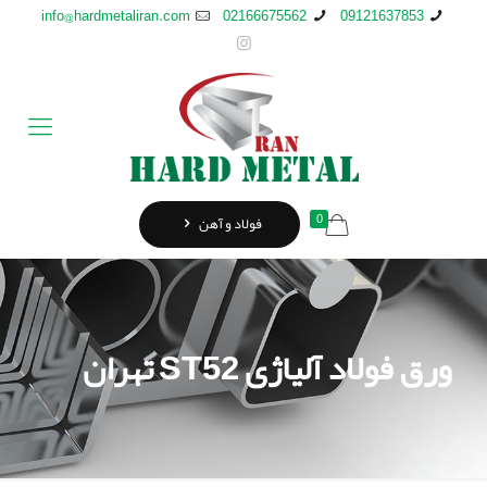
info@hardmetaliran.com
02166675562
09121637853
0
فولاد و آهن
ورق فولاد آلیاژی ST52 تهران