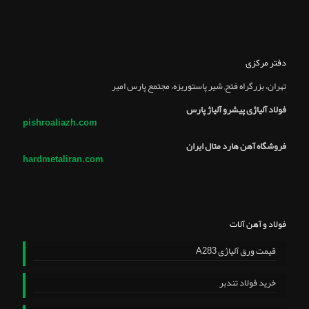
دفتر مرکزی
تهران، بزرگراه فتح, شير پاستوريزه، مجتمع پارس امير
فولاد آلیاژی پیشرو آلیاژ پارس
pishroaliazh.com
فروشگاه آهن هارد متال ایران
hardmetaliran.com
فولاد و آهن آلات
قیمت ورق آلیاژی A283
خرید فولاد تندبر