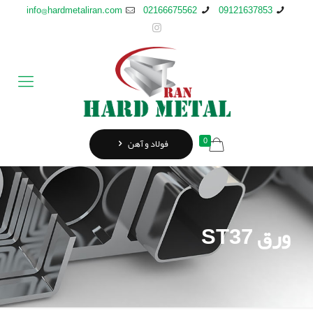
info@hardmetaliran.com
02166675562
09121637853
0
فولاد و آهن
ورق ST37