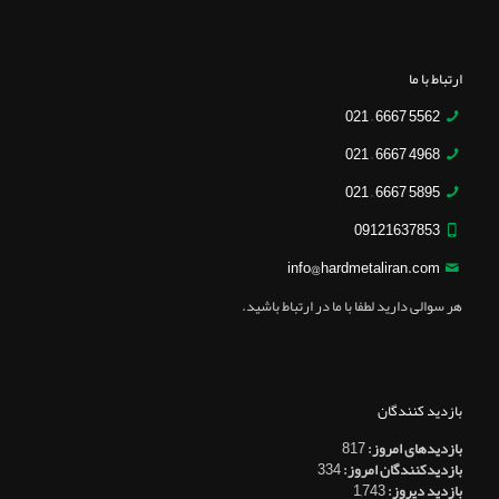
ارتباط با ما
5562 6667 – 021
4968 6667 – 021
5895 6667 – 021
09121637853
info@hardmetaliran.com
هر سوالی دارید لطفا با ما در ارتباط باشید.
بازدید کنندگان
بازدیدهای امروز:
817
بازدیدکنندگان امروز:
334
بازدید دیروز:
1,743