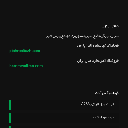
دفتر مرکزی
تهران، بزرگراه فتح, شير پاستوريزه، مجتمع پارس امير
فولاد آلیاژی پیشرو آلیاژ پارس
pishroaliazh.com
فروشگاه آهن هارد متال ایران
hardmetaliran.com
فولاد و آهن آلات
قیمت ورق آلیاژی A283
خرید فولاد تندبر