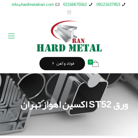
info@hardmetaliran.com
02166675562
09121637853
0
فولاد و آهن
ورق ST52 اکسین اهواز تهران