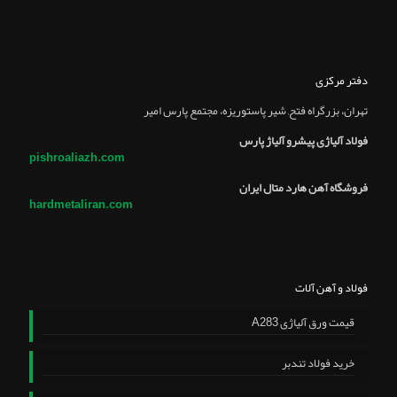
دفتر مرکزی
تهران، بزرگراه فتح, شير پاستوريزه، مجتمع پارس امير
فولاد آلیاژی پیشرو آلیاژ پارس
pishroaliazh.com
فروشگاه آهن هارد متال ایران
hardmetaliran.com
فولاد و آهن آلات
قیمت ورق آلیاژی A283
خرید فولاد تندبر