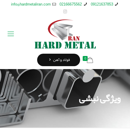
info@hardmetaliran.com
02166675562
09121637853
0
فولاد و آهن
ویژگی نبشی