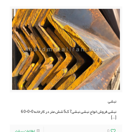
نبشی
نبشی فروش انواع نبشی نبشی7 گ5 شش متر در کارخانه 0*0*0 6
[…]
0
اطلاعات بیشتر