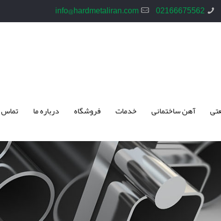
info@hardmetaliran.com
02166675562
تی
آهن ساختمانی
خدمات
فروشگاه
درباره ما
تماس 