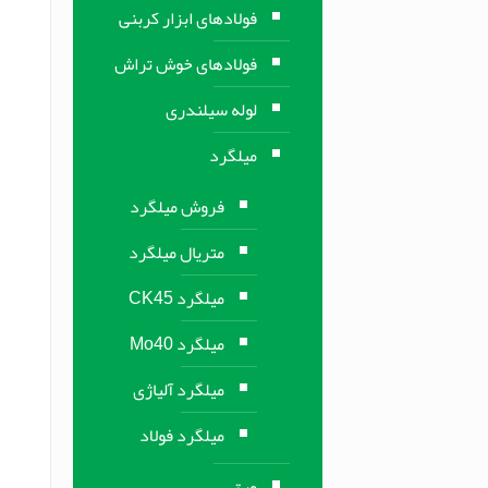
فولادهای ابزار کربنی
فولادهای خوش تراش
لوله سیلندری
میلگرد
فروش میلگرد
متریال میلگرد
میلگرد CK45
میلگرد Mo40
میلگرد آلیاژی
میلگرد فولاد
ورق