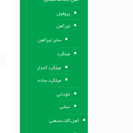
ف
ب
پروفیل
تیرآهن
ف
م
سایز تیرآهن
]
میلگرد
میلگرد آجدار
میلگرد ساده
ناودانی
نبشی
آهن آلات صنعتی