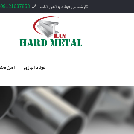
کارشناس فولاد و آهن آلات
09121637853
فولاد آلیاژی
آهن صنع