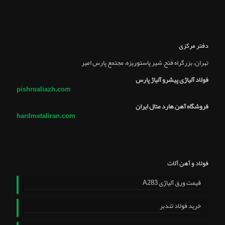
دفتر مرکزی
تهران، بزرگراه فتح, شير پاستوريزه، مجتمع پارس امير
فولاد آلیاژی پیشرو آلیاژ پارس
pishroaliazh.com
فروشگاه آهن هارد متال ایران
hardmetaliran.com
فولاد و آهن آلات
قیمت ورق آلیاژی A283
خرید فولاد تندبر