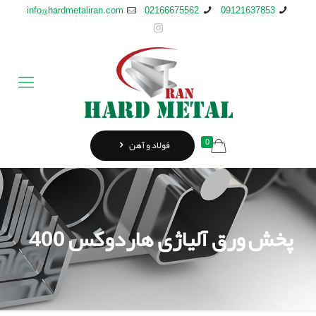
info@hardmetaliran.com
02166675562
09121637853
0
فولاد و آهن
پخش ورق آلیاژی هاردوکس 400