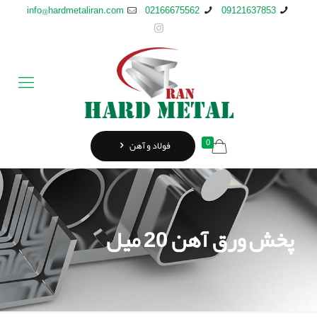
info@hardmetaliran.com
02166675562
09121637853
0
فولاد و آهن
پخش ورق آهن 20 میل