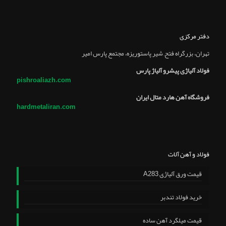
دفتر مرکزی
تهران، بزرگراه فتح, شير پاستوريزه، مجتمع پارس امير
فولاد آلیاژی پیشرو آلیاژ پارس
pishroaliazh.com
فروشگاه آهن هارد متال ایران
hardmetaliran.com
فولاد و آهن آلات
قیمت ورق آلیاژی A283
خرید فولاد تندبر
قیمت میلگرد آهن ساده