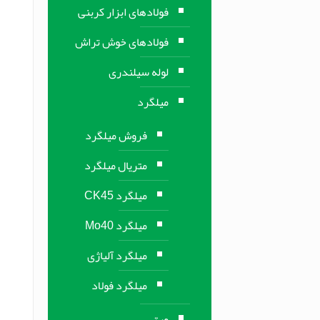
فولادهای ابزار کربنی
فولادهای خوش تراش
لوله سیلندری
میلگرد
فروش میلگرد
متریال میلگرد
میلگرد CK45
میلگرد Mo40
میلگرد آلیاژی
میلگرد فولاد
ورق