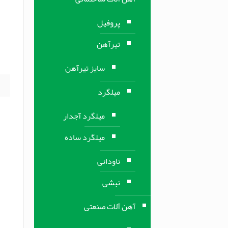
پ
پروفیل
پ
تیرآهن
د
ا
سایز تیرآهن
میلگرد
میلگرد آجدار
میلگرد ساده
ناودانی
نبشی
آهن آلات صنعتی