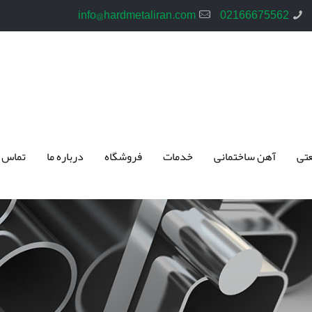
info@hardmetaliran.com
02166675562
تی
آهن ساختمانی
خدمات
فروشگاه
درباره ما
تماس 