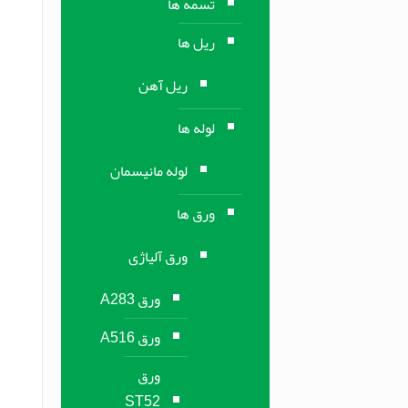
تسمه ها
ریل ها
ریل آهن
لوله ها
لوله مانیسمان
ورق ها
ورق آلیاژی
ورق A283
ورق A516
ورق
ST52