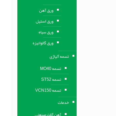
ورق آهن
ورق استیل
ورق سیاه
ورق گالوانیزه
تسمه آلیاژی
تسمه MO40
تسمه ST52
تسمه VCN150
خدمات
آهن آلات صنعتی