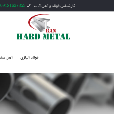
کارشناس فولاد و آهن آلات
09121637853
فولاد آلیاژی
آهن صنع